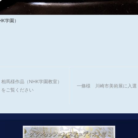
HK学園）
相馬様作品（NHK学園教室）
一條様 川崎市美術展に入選
をご覧ください